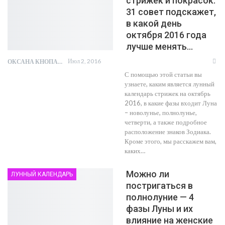
стрижек и покрасок:
31 совет подскажет,
в какой день
октября 2016 года
лучше менять…
Июл 2, 2016
ОКСАНА КНОПА
С помощью этой статьи вы
узнаете, каким является лунный
календарь стрижек на октябрь
2016, в какие фазы входит Луна
– новолунье, полнолунье,
четверти, а также подробное
расположение знаков Зодиака.
Кроме этого, мы расскажем вам,
каких…
Можно ли
ЛУННЫЙ КАЛЕНДАРЬ
постригаться в
полнолуние — 4
фазы Луны и их
влияние на женские