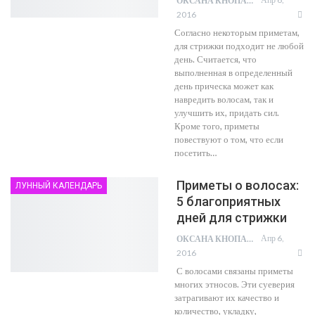
ОКСАНА КНОПА
2016
Согласно некоторым приметам,
для стрижки подходит не любой
день. Считается, что
выполненная в определенный
день прическа может как
навредить волосам, так и
улучшить их, придать сил.
Кроме того, приметы
повествуют о том, что если
посетить…
Приметы о волосах:
ЛУННЫЙ КАЛЕНДАРЬ
5 благоприятных
дней для стрижки
Апр 6,
ОКСАНА КНОПА
2016
С волосами связаны приметы
многих этносов. Эти суеверия
затрагивают их качество и
количество, укладку,