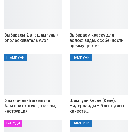
Выбираем 2 в 1: шампунь и
Выбираем краску для
ополаскиватель Avon
волос: виды, особенности,
преимущества,…
ШАМПУНИ
ШАМПУНИ
6 назначений шампуня
Шампуни Keune (Кене),
Альгопикс: цена, отзывы,
Нидерланды – 5 выгодных
инструкция
качеств…
БИГУДИ
ШАМПУНИ