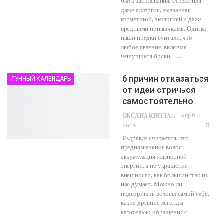
быть заболевания, стресс или
даже аллергия, вызванная
косметикой, экологией и даже
вредными привычками. Однако
наши предки считали, что
любое явление, включая
чешущиеся брови, –…
6 причин отказаться
ЛУННЫЙ КАЛЕНДАРЬ
от идеи стричься
самостоятельно
Апр 8,
ОКСАНА КНОПА
2016
Издревле считается, что
предназначение волос –
аккумуляция жизненной
энергии, а не украшение
внешности, как большинство из
нас думает. Можно ли
подстригать волосы самой себе,
какие древние легенды
касательно обращения с