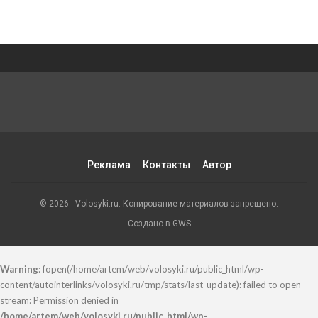
Реклама
Контакты
Автор
© 2026 - Volosyki.ru. Копирование материалов запрещено.
Создано в GWS
Warning
: fopen(/home/artem/web/volosyki.ru/public_html/wp-
content/autointerlinks/volosyki.ru/tmp/stats/last-update): failed to open
stream: Permission denied in
/home/artem/web/volosyki.ru/public_html/wp-