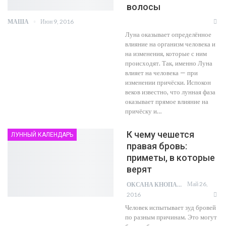
волосы
Июн 9, 2016
МАША
Луна оказывает определённое
влияние на организм человека и
на изменения, которые с ним
происходят. Так, именно Луна
влияет на человека — при
изменении причёски. Испокон
веков известно, что лунная фаза
оказывает прямое влияние на
причёску и…
К чему чешется
ЛУННЫЙ КАЛЕНДАРЬ
правая бровь:
приметы, в которые
верят
Май 26,
ОКСАНА КНОПА
2016
Человек испытывает зуд бровей
по разным причинам. Это могут