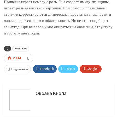
Причёска играет немалую роль. Она создаёт имидж женщины,
играет роль её визитной карточки. При помощи правильной
стрижки корректируются физические недостатки внешности и
лица, придаётся шарм и обаятельность. Но не стоит подбирать
её наугад. При выборе нужно опираться на овал лица, структуру
и густоту шевелюры.
Женские
2 414
Поделиться
Facebook
Twitter
Google+
ReddIt
WhatsApp
Pinterest
Эл. адрес
Оксана Кнопа