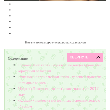
Темные волосы привлекают многих мужчин
Содержание
Стрижка «Боб каре» - идеально подойдет брюнетке с
короткими волосами
Стильное «Каре» с челкой набок - красивая прическа
на темные волосы
Модная «Пикси» скрывает тонкие волосы и в 2017
году
«Каскад» - прическа для длинных и средних волос с
объемом