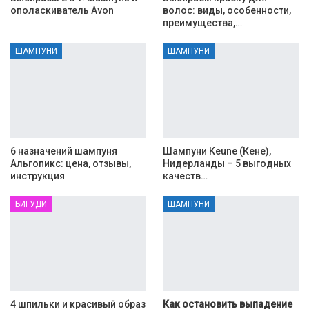
ополаскиватель Avon
волос: виды, особенности,
преимущества,…
ШАМПУНИ
ШАМПУНИ
6 назначений шампуня
Шампуни Keune (Кене),
Альгопикс: цена, отзывы,
Нидерланды – 5 выгодных
инструкция
качеств…
БИГУДИ
ШАМПУНИ
4 шпильки и красивый образ
Как остановить выпадение