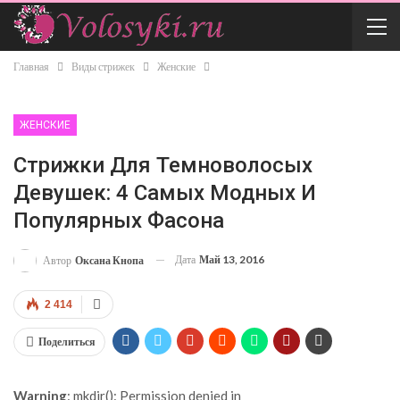
Главная
Виды стрижек
Женские
ЖЕНСКИЕ
Стрижки Для Темноволосых
Девушек: 4 Самых Модных И
Популярных Фасона
Дата
Май 13, 2016
Автор
Оксана Кнопа
2 414
Поделиться
Warning
: mkdir(): Permission denied in