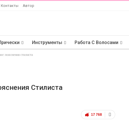
Контакты
Автор
Прически
Инструменты
Работа С Волосами
ме: пояснения стилиста
ояснения Стилиста
17 768