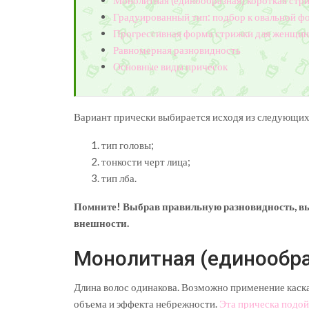
Монолитная (единообразная) короткая стр
Градуированный тип: подбор к овальной ф
Прогрессивная форма стрижки для женщин
Равномерная разновидность
Основные виды причесок
Вариант прически выбирается исходя из следующих
тип головы;
тонкости черт лица;
тип лба.
Помните! Выбрав правильную разновидность, вы
внешности.
Монолитная (единообра
Длина волос одинакова. Возможно применение каск
объема и эффекта небрежности.
Эта прическа подо