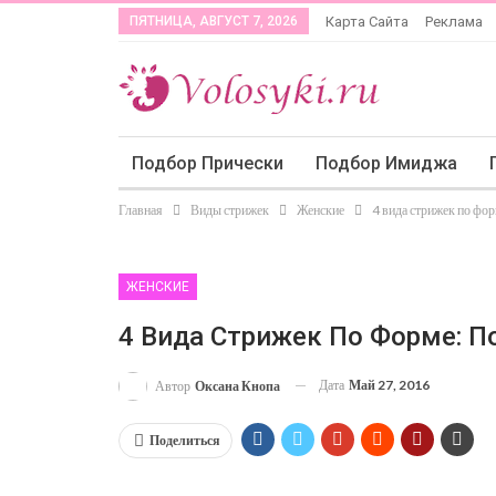
ПЯТНИЦА, АВГУСТ 7, 2026
Карта Сайта
Реклама
Подбор Прически
Подбор Имиджа
Главная
Виды стрижек
Женские
4 вида стрижек по фор
ЖЕНСКИЕ
4 Вида Стрижек По Форме: П
Дата
Май 27, 2016
Автор
Оксана Кнопа
Поделиться