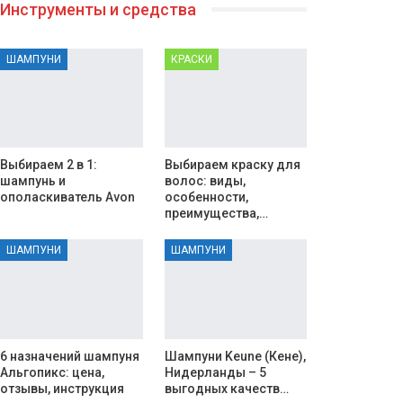
Инструменты и средства
ШАМПУНИ
КРАСКИ
Выбираем 2 в 1:
Выбираем краску для
шампунь и
волос: виды,
ополаскиватель Avon
особенности,
преимущества,…
ШАМПУНИ
ШАМПУНИ
6 назначений шампуня
Шампуни Keune (Кене),
Альгопикс: цена,
Нидерланды – 5
отзывы, инструкция
выгодных качеств…