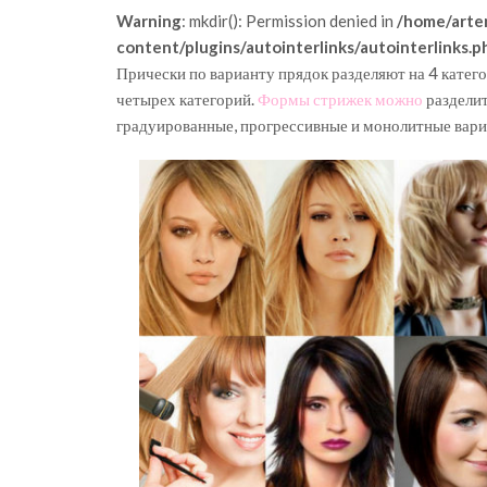
Warning
: mkdir(): Permission denied in
/home/arte
content/plugins/autointerlinks/autointerlinks.p
Прически по варианту прядок разделяют на 4 катего
четырех категорий.
Формы стрижек можно
разделит
градуированные, прогрессивные и монолитные вари