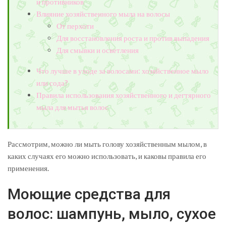
и противников
Влияние хозяйственного мыла на волосы
От перхоти
Для восстановления роста и против выпадения
Для смывки и осветления
Что лучше в уходе за волосами: хозяйственное мыло
или сода?
Правила использования хозяйственного и дегтярного
мыла для мытья волос
Рассмотрим, можно ли мыть голову хозяйственным мылом, в
каких случаях его можно использовать, и каковы правила его
применения.
Моющие средства для
волос: шампунь, мыло, сухое