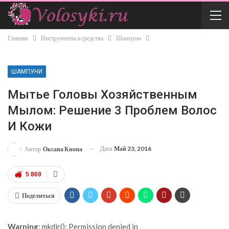
Главная
Инструменты и средства
Шампуни
ШАМПУНИ
Мытье Головы Хозяйственным
Мылом: Решение 3 Проблем Волос
И Кожи
Дата
Май 23, 2016
Автор
Оксана Кнопа
5 869
Поделиться
Warning
: mkdir(): Permission denied in