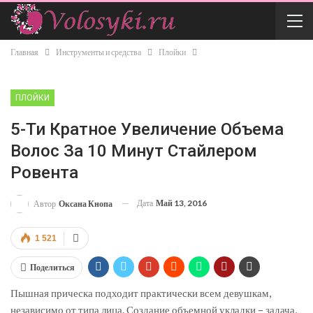
Главная
Инструменты и средства
Плойки
ПЛОЙКИ
5-Ти Кратное Увеличение Объема
Волос За 10 Минут Стайлером
Ровента
Дата
Май 13, 2016
Автор
Оксана Кнопа
1 521
Поделиться
Пышная прическа подходит практически всем девушкам,
независимо от типа лица. Создание объемной укладки – задача,