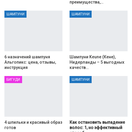
преимущества,…
ШАМПУНИ
ШАМПУНИ
6 назначений шампуня
Шампуни Keune (Кене),
Альгопикс: цена, отзывы,
Нидерланды – 5 выгодных
инструкция
качеств…
БИГУДИ
ШАМПУНИ
4 шпильки и красивый образ
Как остановить выпадение
готов
волос: 1, но эффективный