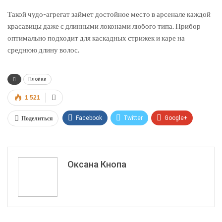
Такой чудо-агрегат займет достойное место в арсенале каждой
красавицы даже с длинными локонами любого типа. Прибор
оптимально подходит для каскадных стрижек и каре на
среднюю длину волос.
Плойки
1 521
Поделиться
Facebook
Twitter
Google+
ReddIt
WhatsApp
Pinterest
Эл. адрес
Оксана Кнопа