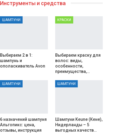
Инструменты и средства
ШАМПУНИ
КРАСКИ
Выбираем 2 в 1:
Выбираем краску для
шампунь и
волос: виды,
ополаскиватель Avon
особенности,
преимущества,…
ШАМПУНИ
ШАМПУНИ
6 назначений шампуня
Шампуни Keune (Кене),
Альгопикс: цена,
Нидерланды – 5
отзывы, инструкция
выгодных качеств…