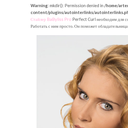
Warning
: mkdir(): Permission denied in
/home/arte
content/plugins/autointerlinks/autointerlinks.p
Стайлер BaByliss Pro
Perfect Curl необходим для 
Работать с ним просто. Он поможет обладательниц