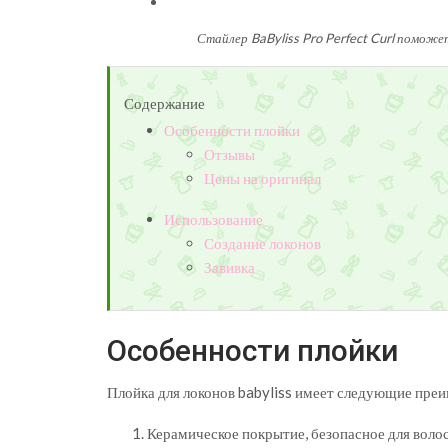
Стайлер BaByliss Pro Perfect Curl поможе
Содержание
Особенности плойки
Отзывы
Цены на оригинал
Использование
Создание локонов
Завивка
Особенности плойки
Плойка для локонов babyliss имеет следующие пре
Керамическое покрытие, безопасное для волос