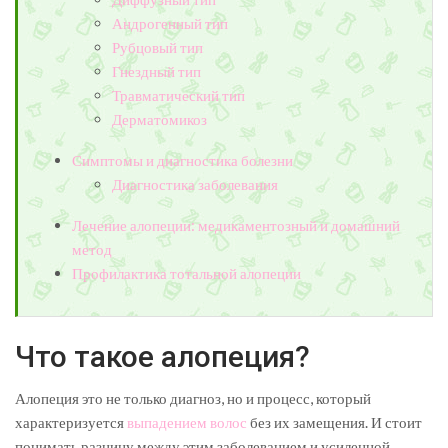
Андрогенный тип
Рубцовый тип
Гнездный тип
Травматический тип
Дерматомикоз
Симптомы и диагностика болезни
Диагностика заболевания
Лечение алопеции: медикаментозный и домашний
метод
Профилактика тотальной алопеции
Что такое алопеция?
Алопеция это не только диагноз, но и процесс, который
характеризуется
выпадением волос
без их замещения. И стоит
понимать разницу между этим заболеванием и усиленной