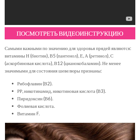
ПОСМОТРЕТЬ ВИДЕОИНСТРУКЦИЮ
Самыми важными по значению для здоровья прядей являются:
витамины Н (биотин), В5 (пантенол), Е, А (ретинол), С
(аскорбиновая кислота), В12 (цианокобаламин). Не менее
значимыми для состояния шевелюры признаны:
Рибофлавин (В2).
РР, никотинамид, никотиновая кислота (В3).
Пиридоксин (В6).
Фолиевая кислота.
Витамин F.