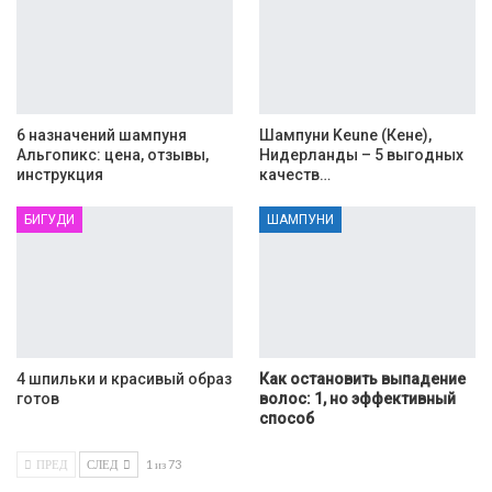
6 назначений шампуня
Шампуни Keune (Кене),
Альгопикс: цена, отзывы,
Нидерланды – 5 выгодных
инструкция
качеств…
БИГУДИ
ШАМПУНИ
4 шпильки и красивый образ
Как остановить выпадение
готов
волос: 1, но эффективный
способ
ПРЕД
СЛЕД
1 из 73