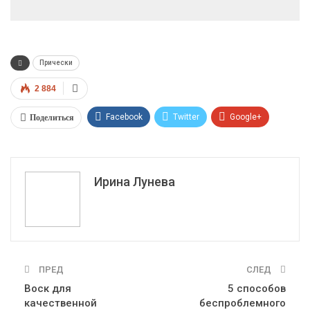
Прически
2 884
Поделиться
Facebook
Twitter
Google+
ReddIt
WhatsApp
Pinterest
Эл. адрес
Ирина Лунева
ПРЕД
СЛЕД
Воск для
5 способов
качественной
беспроблемного