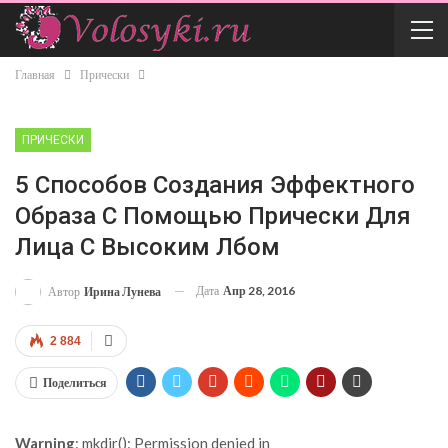
Главная
Прически
ПРИЧЕСКИ
5 Способов Создания Эффектного
Образа С Помощью Прически Для
Лица С Высоким Лбом
Дата
Апр 28, 2016
Автор
Ирина Лунева
2 884
Поделиться
Warning
: mkdir(): Permission denied in