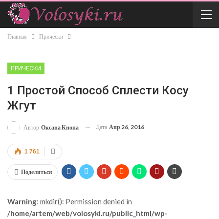
Главная
Прически
ПРИЧЕСКИ
1 Простой Способ Сплести Косу
Жгут
Дата
Апр 26, 2016
Автор
Оксана Кнопа
1 761
Поделиться
Warning
: mkdir(): Permission denied in
/home/artem/web/volosyki.ru/public_html/wp-