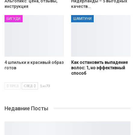
Альгопикс: цена, отзывы,
Нидерланды – 5 выгодных
инструкция
качеств…
БИГУДИ
ШАМПУНИ
4 шпильки и красивый образ
Как остановить выпадение
готов
волос: 1, но эффективный
способ
ПРЕД
СЛЕД
1 из 73
Недавние Посты