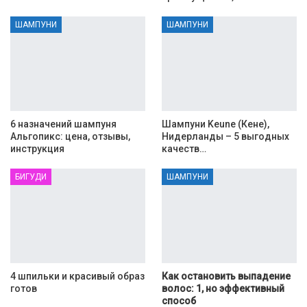
ШАМПУНИ
ШАМПУНИ
6 назначений шампуня
Шампуни Keune (Кене),
Альгопикс: цена, отзывы,
Нидерланды – 5 выгодных
инструкция
качеств…
БИГУДИ
ШАМПУНИ
4 шпильки и красивый образ
Как остановить выпадение
готов
волос: 1, но эффективный
способ