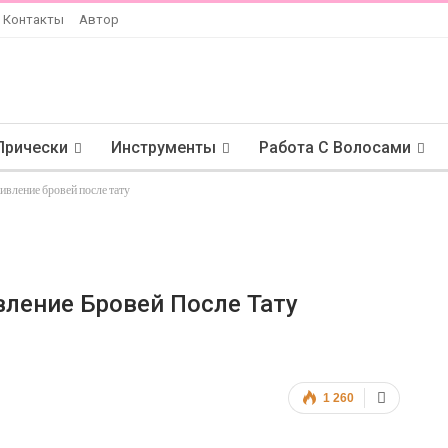
Контакты
Автор
Прически
Инструменты
Работа С Волосами
живление бровей после тату
вление Бровей После Тату
1 260