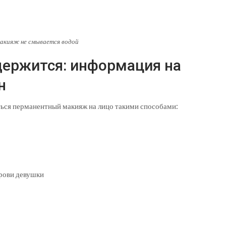
акияж не смывается водой
держится: информация на
н
ться перманентный макияж на лицо такими способами: