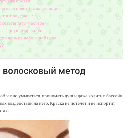
татуажа бровей
ия на основе отзывов женщин
 стоит ли делать?
 советы тату-мастера
ь лазерную коррекцию
один день по небольшой цене
у?
 волосковый метод
облемно умываться, принимать душ и даже ходить в бассейн
ых воздействий на него. Краска не потечет и не испортит
нтах.