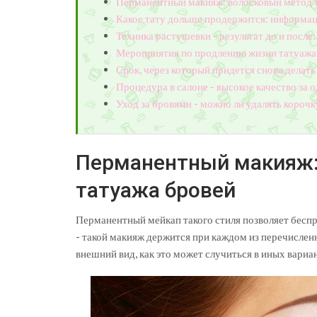
Перманентный макияж: волосковый метод 
Какое тату дольше продержится: информац
Техника растушевки - результат до и после:
Мероприятия по продлению жизни татуажа:
Срок, через который придется снова делат
Процедура в салоне - высокое качество за 
Уход за бровями - можно ли удалять корочк
Перманентный макияж:
татуажа бровей
Перманентный мейкап такого стиля позволяет беспр
- такой макияж держится при каждом из перечисленн
внешний вид, как это может случиться в иных вариа