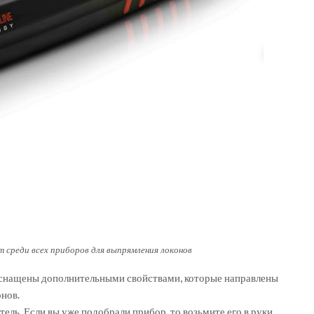
т среди всех приборов для выпрямления локонов
оснащены дополнительными свойствами, которые направлены
нов.
ель. Если вы уже подобрали прибор, то возьмите его в руки.