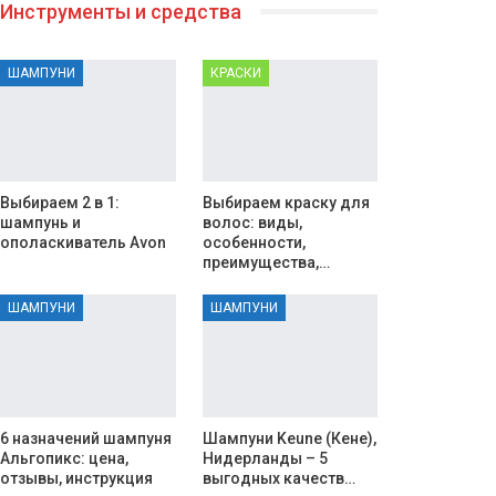
Инструменты и средства
ШАМПУНИ
КРАСКИ
Выбираем 2 в 1:
Выбираем краску для
шампунь и
волос: виды,
ополаскиватель Avon
особенности,
преимущества,…
ШАМПУНИ
ШАМПУНИ
6 назначений шампуня
Шампуни Keune (Кене),
Альгопикс: цена,
Нидерланды – 5
отзывы, инструкция
выгодных качеств…