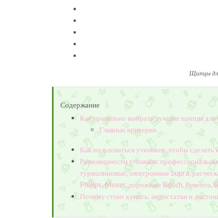
Щипцы для
Содержание
Как правильно выбрать лучшие щипцы для 
Главные критерии
Как пользоваться утюжком, чтобы сделать 
Разновидности утюжков: профессиональные
турмалиновые, электронные Supra, расчес
Philips, Moser, дорожные Bosch, Ровента, 
Почему стоит купить: недостатки и достои