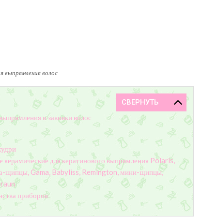
 выпрямления волос
выпрямления и завивки волос
кудри
 керамические для кератинового выпрямления Polaris,
ка-щипцы, Gama, Babyliss, Remington, мини-щипцы,
Braun
нства приборов