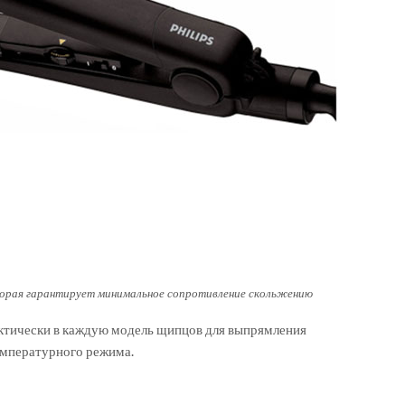
торая гарантирует минимальное сопротивление скольжению
актически в каждую модель щипцов для выпрямления
температурного режима.