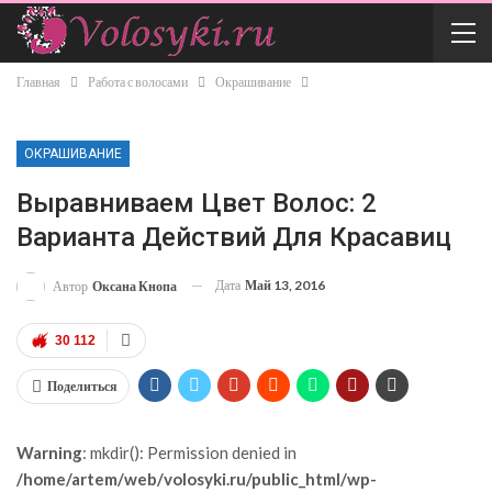
Главная
Работа с волосами
Окрашивание
ОКРАШИВАНИЕ
Выравниваем Цвет Волос: 2
Варианта Действий Для Красавиц
Дата
Май 13, 2016
Автор
Оксана Кнопа
30 112
Поделиться
Warning
: mkdir(): Permission denied in
/home/artem/web/volosyki.ru/public_html/wp-