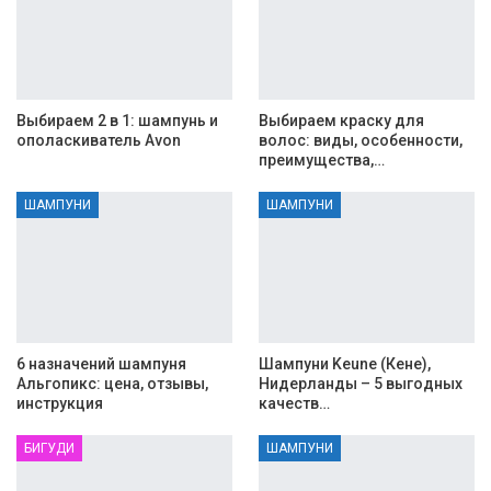
Выбираем 2 в 1: шампунь и
Выбираем краску для
ополаскиватель Avon
волос: виды, особенности,
преимущества,…
ШАМПУНИ
ШАМПУНИ
6 назначений шампуня
Шампуни Keune (Кене),
Альгопикс: цена, отзывы,
Нидерланды – 5 выгодных
инструкция
качеств…
БИГУДИ
ШАМПУНИ