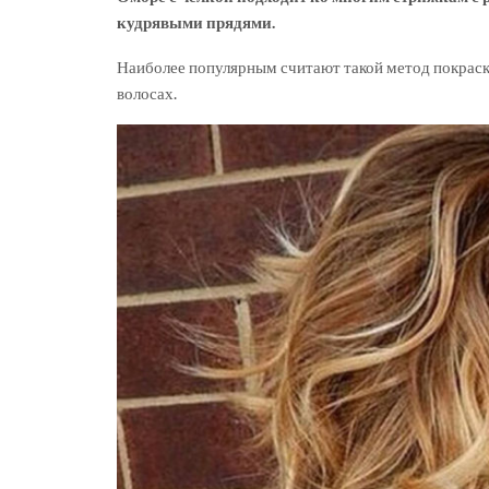
кудрявыми прядями.
Наиболее популярным считают такой метод покраск
волосах.