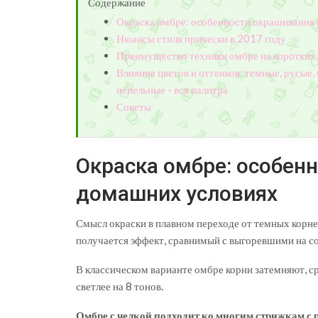
Содержание
Окраска омбре: особенности окрашивания
Нюансы стиля прически в 2017 году
Преимущество техники омбре на коротких в
Влияние цветов и оттенков: темные, русые, 
пепельные - вся палитра
Советы
Окраска омбре: особен
домашних условиях
Смысл окраски в плавном переходе от темных корней
получается эффект, сравнимый с выгоревшими на с
В классическом варианте омбре корни затемняют, ср
светлее на 8 тонов.
Омбре с челкой подходит ко многим стрижкам с 