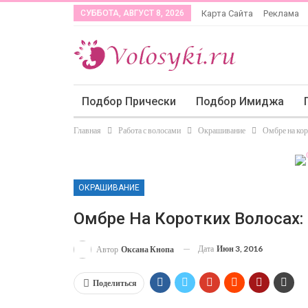
СУББОТА, АВГУСТ 8, 2026
Карта Сайта
Реклама
Подбор Прически
Подбор Имиджа
Главная
Работа с волосами
Окрашивание
Омбре на кор
ОКРАШИВАНИЕ
Омбре На Коротких Волосах:
Дата
Июн 3, 2016
Автор
Оксана Кнопа
Поделиться