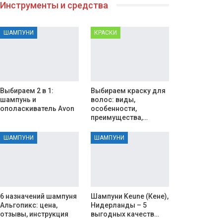
Инструменты и средства
ШАМПУНИ
КРАСКИ
Выбираем 2 в 1:
Выбираем краску для
шампунь и
волос: виды,
ополаскиватель Avon
особенности,
преимущества,…
ШАМПУНИ
ШАМПУНИ
6 назначений шампуня
Шампуни Keune (Кене),
Альгопикс: цена,
Нидерланды – 5
отзывы, инструкция
выгодных качеств…