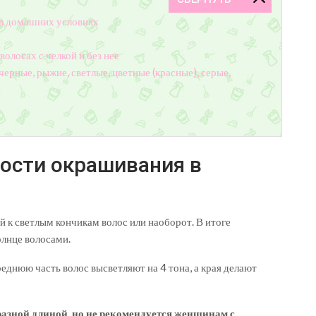
 в домашних условиях
олосах с челкой и без нее
черные, рыжие, светлые, цветные (красные), серые,
ности окрашивания в
 к светлым кончикам волос или наоборот. В итоге
олнце волосами.
еднюю часть волос высветляют на 4 тона, а края делают
разной длиной, но не рекомендуется женщинам с