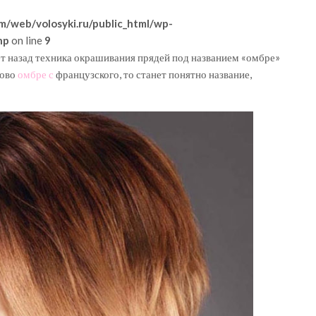
m/web/volosyki.ru/public_html/wp-
hp
on line
9
ет назад техника окрашивания прядей под названием «омбре»
лово
омбре с
французского, то станет понятно название,