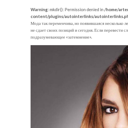
Warning
: mkdir(): Permission denied in
/home/arte
content/plugins/autointerlinks/autointerlinks.p
Мода так переменчива, но появившаяся несколько л
не сдает своих позиций и сегодня. Если перевести с
подразумевающее «затемнение».