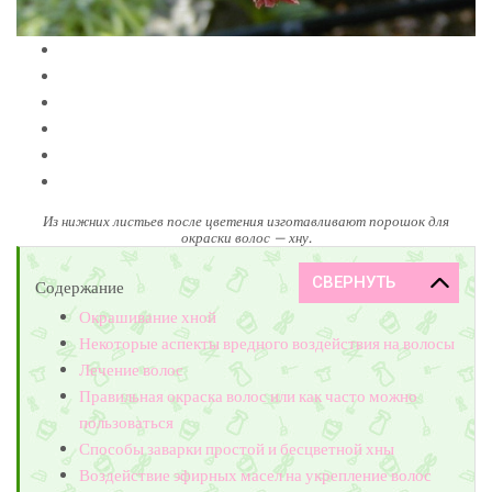
Из нижних листьев после цветения изготавливают порошок для
окраски волос — хну.
Содержание
Окрашивание хной
Некоторые аспекты вредного воздействия на волосы
Лечение волос
Правильная окраска волос или как часто можно
пользоваться
Способы заварки простой и бесцветной хны
Воздействие эфирных масел на укрепление волос