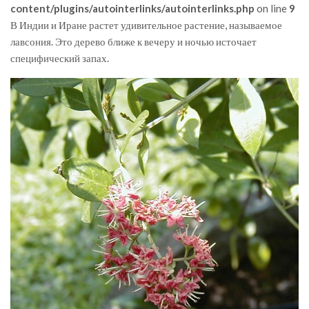
content/plugins/autointerlinks/autointerlinks.php
on line
9
В Индии и Иране растет удивительное растение, называемое
лавсония. Это дерево ближе к вечеру и ночью источает
специфический запах.