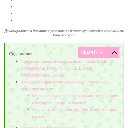
Декапирование в домашних условиях поможет существенно сэкономить
Ваш бюджет
Содержание
Профессиональные смывки волос: Estel, Brelil
Professional, PAUL MITCHEL, L'Oreal
Professionnel и другие
Как сделать эффективную смывку с помощью
народных средств
Маска смывка для волос в домашних условиях
с кефиром или простоквашей
Смывка темных волос содой и хозяйственным
мылом
Щадящая смывка хны с волос