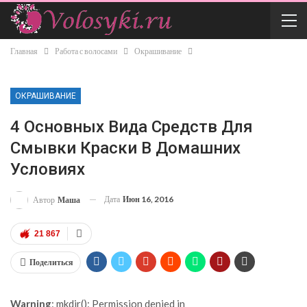
Главная
Работа с волосами
Окрашивание
ОКРАШИВАНИЕ
4 Основных Вида Средств Для
Смывки Краски В Домашних
Условиях
Дата
Июн 16, 2016
Автор
Маша
21 867
Поделиться
Warning
: mkdir(): Permission denied in