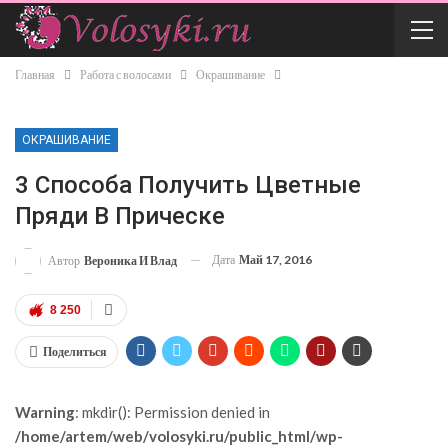
Главная
Работа с волосами
Окрашивание
ОКРАШИВАНИЕ
3 Способа Получить Цветные
Пряди В Прическе
Дата
Май 17, 2016
Автор
Вероника И Влад
8 250
Поделиться
Warning
: mkdir(): Permission denied in
/home/artem/web/volosyki.ru/public_html/wp-