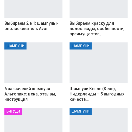
Выбираем 2 в 1: шампунь и
Выбираем краску для
ополаскиватель Avon
волос: виды, особенности,
преимущества,…
ШАМПУНИ
ШАМПУНИ
6 назначений шампуня
Шампуни Keune (Кене),
Альгопикс: цена, отзывы,
Нидерланды – 5 выгодных
инструкция
качеств…
БИГУДИ
ШАМПУНИ