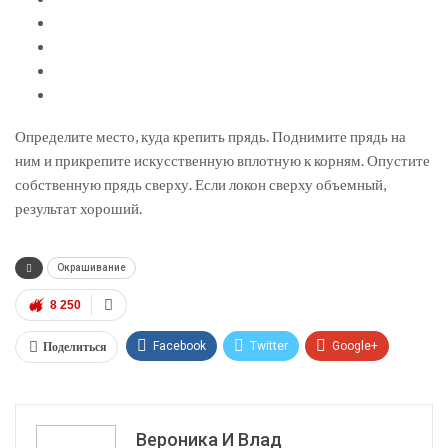
Определите место, куда крепить прядь. Поднимите прядь на
ним и прикрепите искусственную вплотную к корням. Опустите
собственную прядь сверху. Если локон сверху объемный,
результат хороший.
Окрашивание
8 250
Поделиться
Facebook
Twitter
Google+
ReddIt
WhatsApp
Pinterest
Эл. адрес
Вероника И Влад