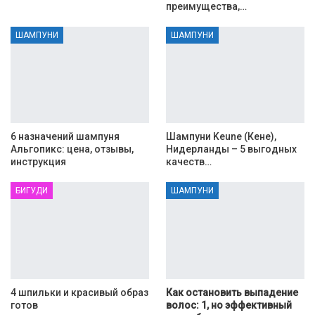
преимущества,…
ШАМПУНИ
ШАМПУНИ
6 назначений шампуня
Шампуни Keune (Кене),
Альгопикс: цена, отзывы,
Нидерланды – 5 выгодных
инструкция
качеств…
БИГУДИ
ШАМПУНИ
4 шпильки и красивый образ
Как остановить выпадение
готов
волос: 1, но эффективный