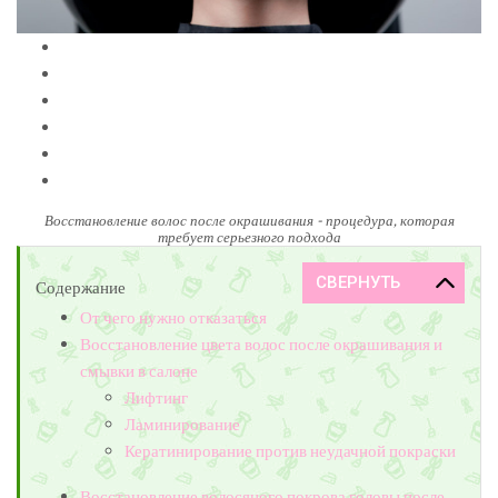
Восстановление волос после окрашивания - процедура, которая
требует серьезного подхода
Содержание
От чего нужно отказаться
Восстановление цвета волос после окрашивания и
смывки в салоне
Лифтинг
Ламинирование
Кератинирование против неудачной покраски
Восстановление волосяного покрова головы после