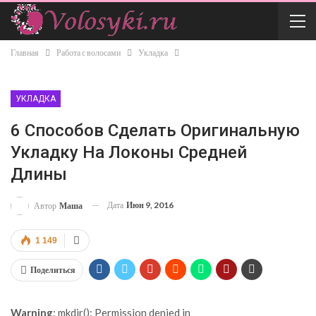
Главная
Работа с волосами
Укладка
УКЛАДКА
6 Способов Сделать Оригинальную
Укладку На Локоны Средней
Длины
Дата
Июн 9, 2016
Автор
Маша
1 149
Поделиться
Warning
: mkdir(): Permission denied in