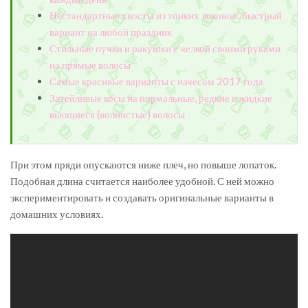
Нестандартные хвосты из тонких локонов: быстрый
вариант на любой праздник
Стильные пучки и ракушки с челкой своими руками
на прямые волосы
Самые красивые варианты с начесом 2017 года
Затейливые косы на нормальные, редкие и жидкие
вьющиеся (волнистые) волосы
При этом пряди опускаются ниже плеч, но повыше лопаток.
Подобная длина считается наиболее удобной. С ней можно
экспериментировать и создавать оригинальные варианты в
домашних условиях.