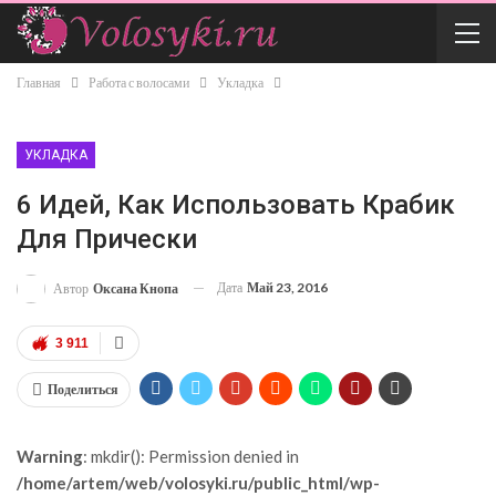
Главная
Работа с волосами
Укладка
УКЛАДКА
6 Идей, Как Использовать Крабик
Для Прически
Дата
Май 23, 2016
Автор
Оксана Кнопа
3 911
Поделиться
Warning
: mkdir(): Permission denied in
/home/artem/web/volosyki.ru/public_html/wp-