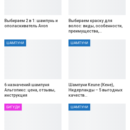
Выбираем 2 в 1: шампунь и
Выбираем краску для
ополаскиватель Avon
волос: виды, особенности,
преимущества,…
ШАМПУНИ
ШАМПУНИ
6 назначений шампуня
Шампуни Keune (Кене),
Альгопикс: цена, отзывы,
Нидерланды – 5 выгодных
инструкция
качеств…
БИГУДИ
ШАМПУНИ