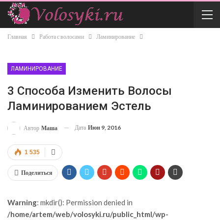
Главная
Работа с волосами
Ламинирование
ЛАМИНИРОВАНИЕ
3 Способа Изменить Волосы
Ламинированием Эстель
Дата
Июн 9, 2016
Автор
Маша
1 535
Поделиться
Warning
: mkdir(): Permission denied in
/home/artem/web/volosyki.ru/public_html/wp-