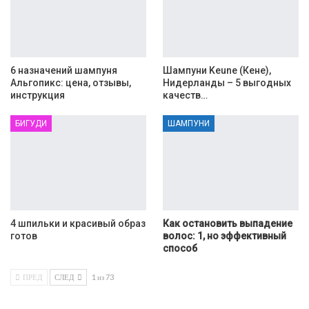
6 назначений шампуня
Шампуни Keune (Кене),
Альгопикс: цена, отзывы,
Нидерланды – 5 выгодных
инструкция
качеств…
БИГУДИ
ШАМПУНИ
4 шпильки и красивый образ
Как остановить выпадение
готов
волос: 1, но эффективный
способ
ПРЕД
СЛЕД
1 из 73