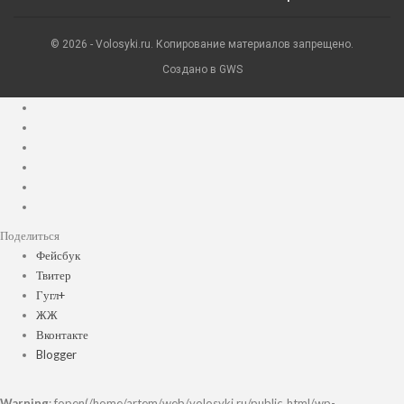
© 2026 - Volosyki.ru. Копирование материалов запрещено.
Создано в GWS
Поделиться
Фейсбук
Твитер
Гугл+
ЖЖ
Вконтакте
Blogger
Warning
: fopen(/home/artem/web/volosyki.ru/public_html/wp-