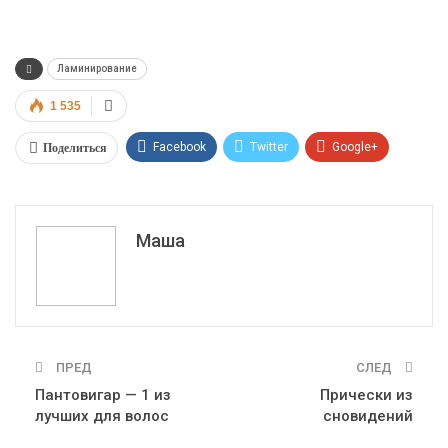
Ламинирование
1 535
Поделиться
Facebook
Twitter
Google+
ReddIt
WhatsApp
Pinterest
Эл. адрес
Маша
ПРЕД
СЛЕД
Пантовигар — 1 из
Прически из
лучших для волос
сновидений