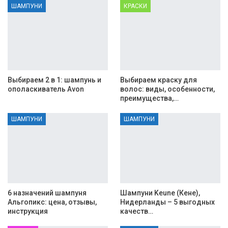
ШАМПУНИ
КРАСКИ
Выбираем 2 в 1: шампунь и
Выбираем краску для
ополаскиватель Avon
волос: виды, особенности,
преимущества,…
ШАМПУНИ
ШАМПУНИ
6 назначений шампуня
Шампуни Keune (Кене),
Альгопикс: цена, отзывы,
Нидерланды – 5 выгодных
инструкция
качеств…