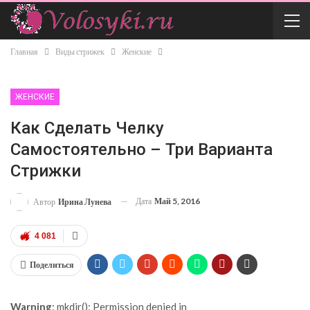
Главная
Виды стрижек
Женские
ЖЕНСКИЕ
Как Сделать Челку
Самостоятельно – Три Варианта
Стрижки
Дата
Май 5, 2016
Автор
Ирина Лунева
4 081
Поделиться
Warning
: mkdir(): Permission denied in