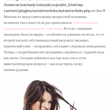
/home/artem/web/volosyki.ru/public_html/wp-
content/plugins/autointerlinks/autointerlinks.php
on line
9
Многим из представительниц прекрасной половины
человечества в юности не раз приходилось
самостоятельно
подравнивать концы волос или челки
. И если с первыми
промашка была не видна – особенно на длинных волосах, то со
второй плохой собственноручный результат вызывал
панический ужас – исправлять ситуацию следовало немедленно.
Теперь с подробными инструкциями справиться с задачей куда
как легче. Сегодня займемся мастер-классом в этом
животрепещущем вопросе – как подстричь челку
своими руками.