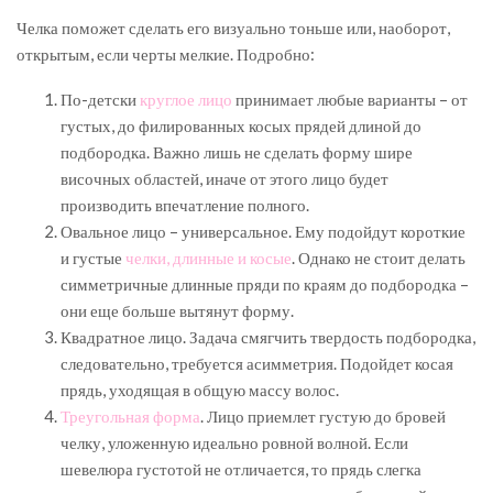
Челка поможет сделать его визуально тоньше или, наоборот,
открытым, если черты мелкие. Подробно:
По-детски
круглое лицо
принимает любые варианты – от
густых, до филированных косых прядей длиной до
подбородка. Важно лишь не сделать форму шире
височных областей, иначе от этого лицо будет
производить впечатление полного.
Овальное лицо – универсальное. Ему подойдут короткие
и густые
челки, длинные и косые
. Однако не стоит делать
симметричные длинные пряди по краям до подбородка –
они еще больше вытянут форму.
Квадратное лицо. Задача смягчить твердость подбородка,
следовательно, требуется асимметрия. Подойдет косая
прядь, уходящая в общую массу волос.
Треугольная форма
. Лицо приемлет густую до бровей
челку, уложенную идеально ровной волной. Если
шевелюра густотой не отличается, то прядь слегка