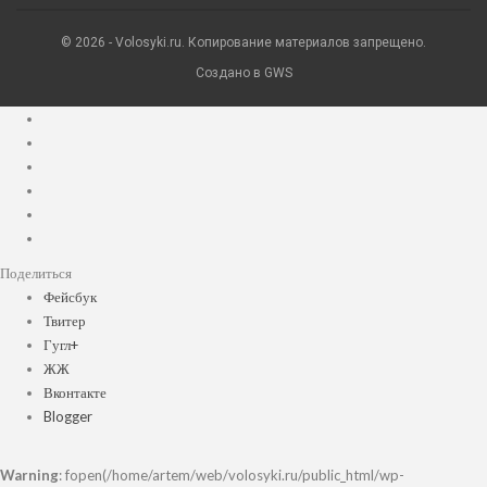
© 2026 - Volosyki.ru. Копирование материалов запрещено.
Создано в GWS
Поделиться
Фейсбук
Твитер
Гугл+
ЖЖ
Вконтакте
Blogger
Warning
: fopen(/home/artem/web/volosyki.ru/public_html/wp-