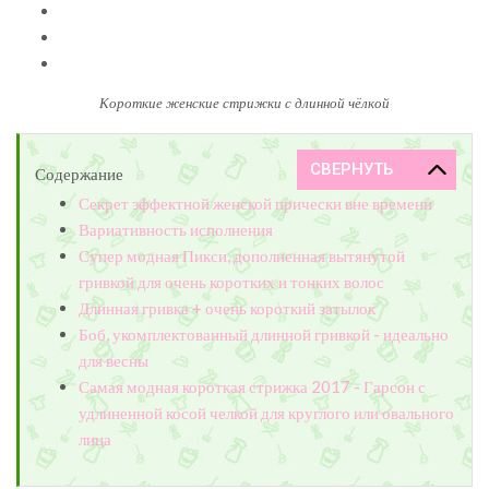
Короткие женские стрижки с длинной чёлкой
Содержание
Секрет эффектной женской прически вне времени
Вариативность исполнения
Супер модная Пикси, дополненная вытянутой
гривкой для очень коротких и тонких волос
Длинная гривка + очень короткий затылок
Боб, укомплектованный длинной гривкой - идеально
для весны
Самая модная короткая стрижка 2017 - Гарсон с
удлиненной косой челкой для круглого или овального
лица