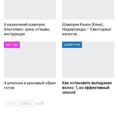
6 назначений шампуня
Шампуни Keune (Кене),
Альгопикс: цена, отзывы,
Нидерланды – 5 выгодных
инструкция
качеств…
БИГУДИ
ШАМПУНИ
4 шпильки и красивый образ
Как остановить выпадение
готов
волос: 1, но эффективный
способ
ПРЕД
СЛЕД
1 из 73