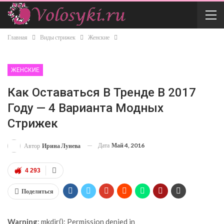
Главная
Виды стрижек
Женские
ЖЕНСКИЕ
Как Оставаться В Тренде В 2017
Году — 4 Варианта Модных
Стрижек
Дата
Май 4, 2016
Автор
Ирина Лунева
4 293
Поделиться
Warning
: mkdir(): Permission denied in