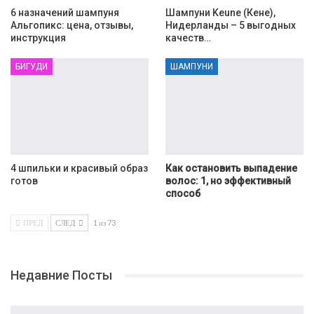
6 назначений шампуня
Шампуни Keune (Кене),
Альгопикс: цена, отзывы,
Нидерланды – 5 выгодных
инструкция
качеств…
БИГУДИ
ШАМПУНИ
4 шпильки и красивый образ
Как остановить выпадение
готов
волос: 1, но эффективный
способ
ПРЕД
СЛЕД
1 из 73
Недавние Посты