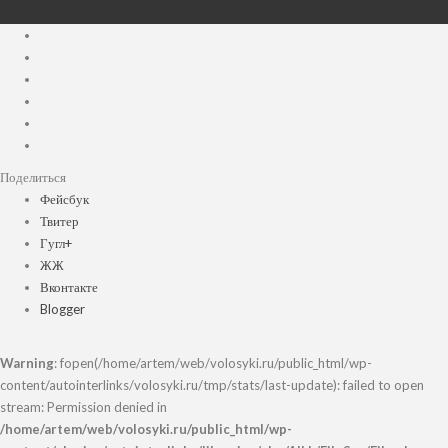
Поделиться
Фейсбук
Твитер
Гугл+
ЖЖ
Вконтакте
Blogger
Warning
: fopen(/home/artem/web/volosyki.ru/public_html/wp-
content/autointerlinks/volosyki.ru/tmp/stats/last-update): failed to open
stream: Permission denied in
/home/artem/web/volosyki.ru/public_html/wp-