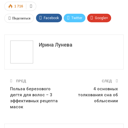
1 716
Поделиться
Facebook
Twitter
Google+
ReddIt
WhatsApp
Pinterest
Эл. адрес
Ирина Лунева
ПРЕД
СЛЕД
Польза березового
4 основных
дегтя для волос – 3
толкования сна об
эффективных рецепта
облысении
масок