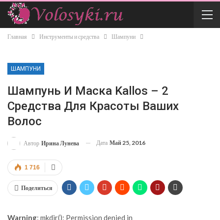
Главная
Инструменты и средства
Шампуни
ШАМПУНИ
Шампунь И Маска Kallos – 2
Средства Для Красоты Ваших
Волос
Дата
Май 25, 2016
Автор
Ирина Лунева
1 716
Поделиться
Warning
: mkdir(): Permission denied in