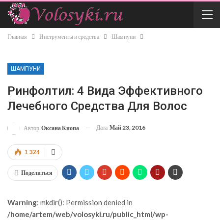
Главная
Инструменты и средства
Шампуни
ШАМПУНИ
Ринфолтил: 4 Вида Эффективного
Лечебного Средства Для Волос
Дата
Май 23, 2016
Автор
Оксана Кнопа
1 324
Поделиться
Warning
: mkdir(): Permission denied in
/home/artem/web/volosyki.ru/public_html/wp-