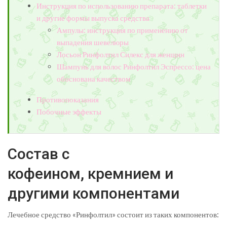
Инструкция по использованию препарата: таблетки
и другие формы выпуска средства
Ампулы: инструкция по применению от
выпадения шевелюры
Лосьон Ринфолтил Силекс для женщин
Шампунь для волос Ринфолтил Эспрессо: цена
обоснована качеством
Противопоказания
Побочные эффекты
Состав с
кофеином, кремнием и
другими компонентами
Лечебное средство «Ринфолтил» состоит из таких компонентов: