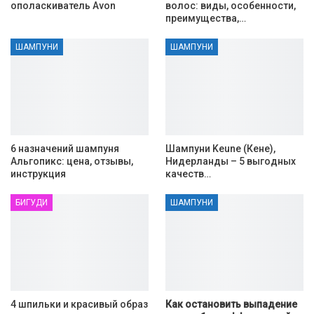
ополаскиватель Avon
волос: виды, особенности,
преимущества,…
ШАМПУНИ
ШАМПУНИ
6 назначений шампуня
Шампуни Keune (Кене),
Альгопикс: цена, отзывы,
Нидерланды – 5 выгодных
инструкция
качеств…
БИГУДИ
ШАМПУНИ
4 шпильки и красивый образ
Как остановить выпадение