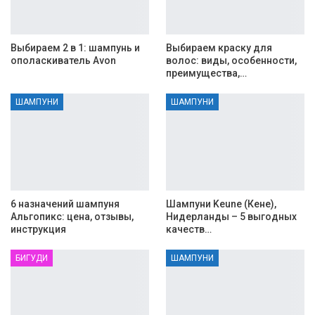
Выбираем 2 в 1: шампунь и
Выбираем краску для
ополаскиватель Avon
волос: виды, особенности,
преимущества,…
ШАМПУНИ
ШАМПУНИ
6 назначений шампуня
Шампуни Keune (Кене),
Альгопикс: цена, отзывы,
Нидерланды – 5 выгодных
инструкция
качеств…
БИГУДИ
ШАМПУНИ