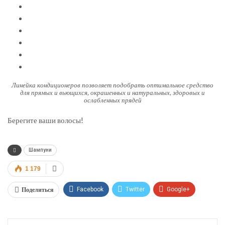
Линейка кондиционеров позволяет подобрать оптимальное средство
для прямых и вьющихся, окрашенных и натуральных, здоровых и
ослабленных прядей
Берегите ваши волосы!
Шампуни
1 179
Поделиться
Facebook
Twitter
Google+
ReddIt
WhatsApp
Pinterest