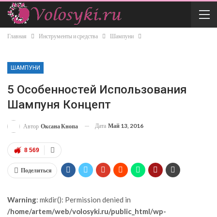
Главная
Инструменты и средства
Шампуни
ШАМПУНИ
5 Особенностей Использования
Шампуня Концепт
Дата
Май 13, 2016
Автор
Оксана Кнопа
8 569
Поделиться
Warning
: mkdir(): Permission denied in
/home/artem/web/volosyki.ru/public_html/wp-