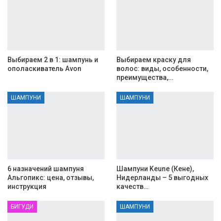
Выбираем 2 в 1: шампунь и
Выбираем краску для
ополаскиватель Avon
волос: виды, особенности,
преимущества,…
ШАМПУНИ
ШАМПУНИ
6 назначений шампуня
Шампуни Keune (Кене),
Альгопикс: цена, отзывы,
Нидерланды – 5 выгодных
инструкция
качеств…
БИГУДИ
ШАМПУНИ