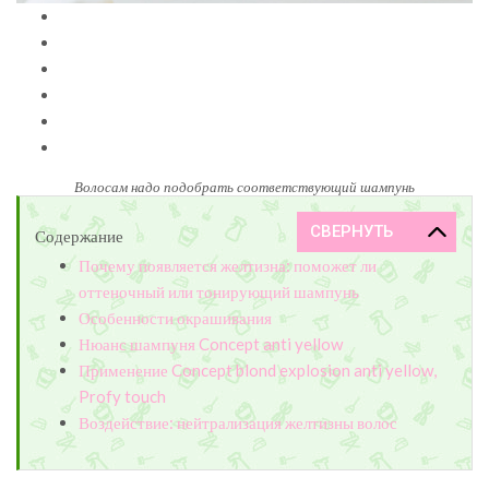
Волосам надо подобрать соответствующий шампунь
Содержание
Почему появляется желтизна: поможет ли
оттеночный или тонирующий шампунь
Особенности окрашивания
Нюанс шампуня Concept anti yellow
Применение Concept blond explosion anti yellow,
Profy touch
Воздействие: нейтрализация желтизны волос