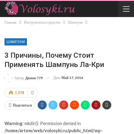
Главная
Инструменты и средства
Шампуни
ШАМПУНИ
3 Причины, Почему Стоит
Применять Шампунь Ла-Кри
Дата
Май 17, 2016
Автор
Димон 779
1 278
Поделиться
Warning
: mkdir(): Permission denied in
/home/artem/web/volosyki.ru/public_html/wp-