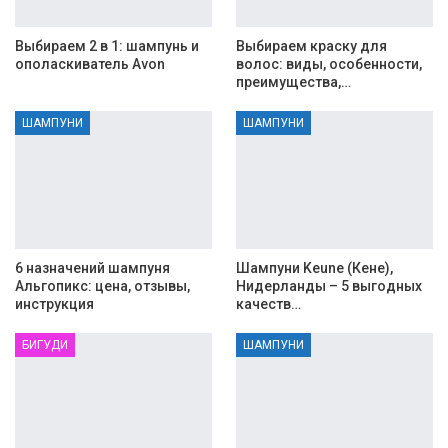
Выбираем 2 в 1: шампунь и
Выбираем краску для
ополаскиватель Avon
волос: виды, особенности,
преимущества,…
ШАМПУНИ
ШАМПУНИ
6 назначений шампуня
Шампуни Keune (Кене),
Альгопикс: цена, отзывы,
Нидерланды – 5 выгодных
инструкция
качеств…
БИГУДИ
ШАМПУНИ