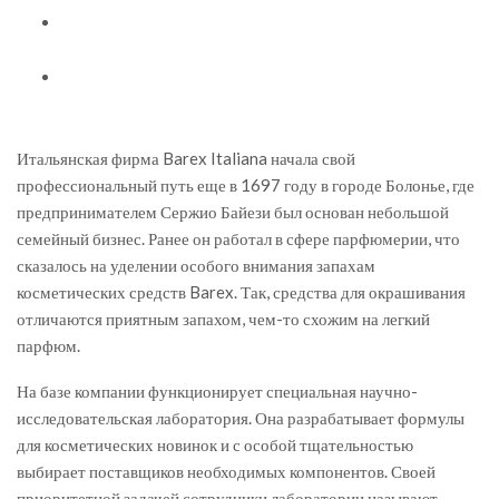
Итальянская фирма Barex Italiana начала свой
профессиональный путь еще в 1697 году в городе Болонье, где
предпринимателем Сержио Байези был основан небольшой
семейный бизнес. Ранее он работал в сфере парфюмерии, что
сказалось на уделении особого внимания запахам
косметических средств Barex. Так, средства для окрашивания
отличаются приятным запахом, чем-то схожим на легкий
парфюм.
На базе компании функционирует специальная научно-
исследовательская лаборатория. Она разрабатывает формулы
для косметических новинок и с особой тщательностью
выбирает поставщиков необходимых компонентов. Своей
приоритетной задачей сотрудники лаборатории называют