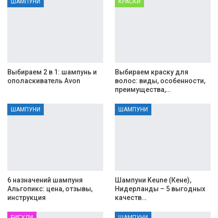
ШАМПУНИ
КРАСКИ
Выбираем 2 в 1: шампунь и
Выбираем краску для
ополаскиватель Avon
волос: виды, особенности,
преимущества,…
ШАМПУНИ
ШАМПУНИ
6 назначений шампуня
Шампуни Keune (Кене),
Альгопикс: цена, отзывы,
Нидерланды – 5 выгодных
инструкция
качеств…
БИГУДИ
ШАМПУНИ