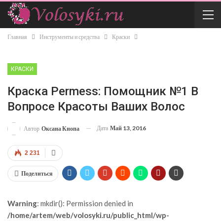
Главная
Инструменты и средства
Краски
КРАСКИ
Краска Permess: Помощник №1 В
Вопросе Красоты Ваших Волос
Дата
Май 13, 2016
Автор
Оксана Кнопа
2 231
Поделиться
Warning
: mkdir(): Permission denied in
/home/artem/web/volosyki.ru/public_html/wp-