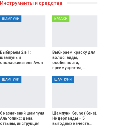
Инструменты и средства
ШАМПУНИ
КРАСКИ
Выбираем 2 в 1:
Выбираем краску для
шампунь и
волос: виды,
ополаскиватель Avon
особенности,
преимущества,…
ШАМПУНИ
ШАМПУНИ
6 назначений шампуня
Шампуни Keune (Кене),
Альгопикс: цена,
Нидерланды – 5
отзывы, инструкция
выгодных качеств…