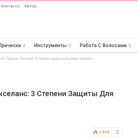
Контакты
Автор
Прически
Инструменты
Работа С Волосами
олос Лореаль Экселанс: 3 степени защиты для ваших локонов
кселанс: 3 Степени Защиты Для
1 974