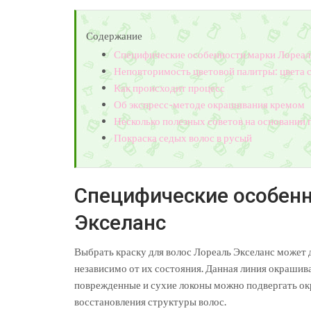
Содержание
Специфические особенности марки Лореал
Неповторимость цветовой палитры: цвета 
Как происходит процесс
Об экспресс-методе окрашивания кремом
Несколько полезных советов на основании
Покраска седых волос в русый
Специфические особенн
Экселанс
Выбрать краску для волос Лореаль Экселанс может
независимо от их состояния. Данная линия окраши
поврежденные и сухие локоны можно подвергать ок
восстановления структуры волос.