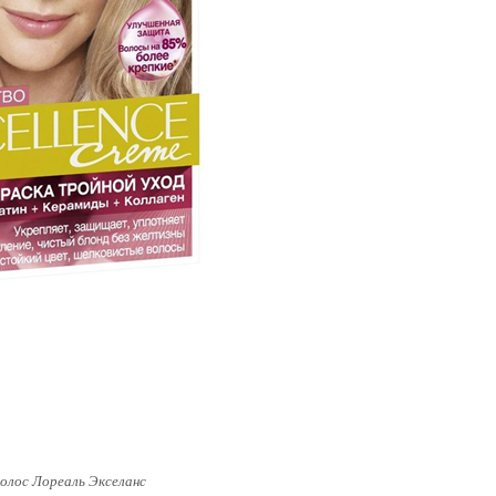
волос Лореаль Экселанс