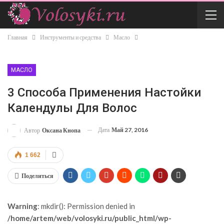
Главная
Инструменты и средства
Масло
МАСЛО
3 Способа Применения Настойки
Календулы Для Волос
Дата
Май 27, 2016
Автор
Оксана Кнопа
1 662
Поделиться
Warning
: mkdir(): Permission denied in
/home/artem/web/volosyki.ru/public_html/wp-