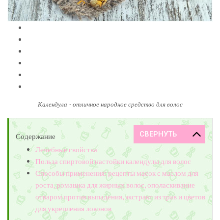
Календула - отличное народное средство для волос
Содержание
Лечебные свойства
Польза спиртовой настойки календулы для волос
Способы применения: рецепты масок с маслом для
роста, ромашка для жирных волос, ополаскивание
отваром против выпадения, экстракт из трав и цветов
для укрепления локонов