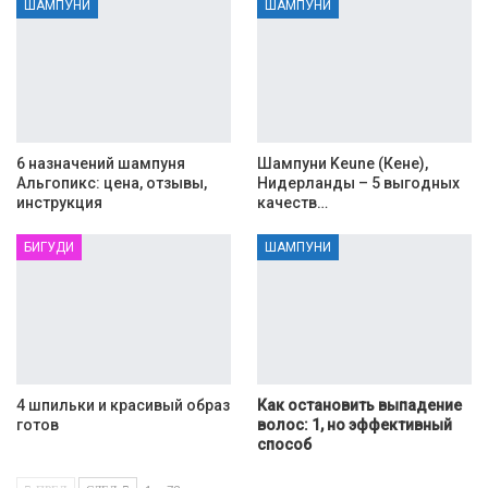
ШАМПУНИ
ШАМПУНИ
6 назначений шампуня
Шампуни Keune (Кене),
Альгопикс: цена, отзывы,
Нидерланды – 5 выгодных
инструкция
качеств…
БИГУДИ
ШАМПУНИ
4 шпильки и красивый образ
Как остановить выпадение
готов
волос: 1, но эффективный
способ