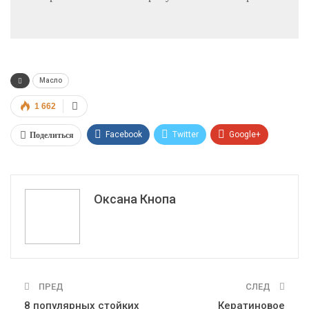
Масло
1 662
Поделиться
Facebook
Twitter
Google+
ReddIt
WhatsApp
Pinterest
Эл. адрес
Оксана Кнопа
ПРЕД
СЛЕД
8 популярных стойких
Кератиновое