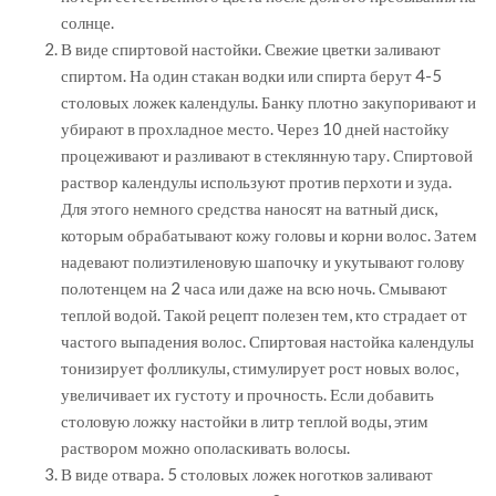
солнце.
В виде спиртовой настойки. Свежие цветки заливают
спиртом. На один стакан водки или спирта берут 4-5
столовых ложек календулы. Банку плотно закупоривают и
убирают в прохладное место. Через 10 дней настойку
процеживают и разливают в стеклянную тару. Спиртовой
раствор календулы используют против перхоти и зуда.
Для этого немного средства наносят на ватный диск,
которым обрабатывают кожу головы и корни волос. Затем
надевают полиэтиленовую шапочку и укутывают голову
полотенцем на 2 часа или даже на всю ночь. Смывают
теплой водой. Такой рецепт полезен тем, кто страдает от
частого выпадения волос. Спиртовая настойка календулы
тонизирует фолликулы, стимулирует рост новых волос,
увеличивает их густоту и прочность. Если добавить
столовую ложку настойки в литр теплой воды, этим
раствором можно ополаскивать волосы.
В виде отвара. 5 столовых ложек ноготков заливают