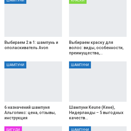
ШАМПУНИ
КРАСКИ
Выбираем 2 в 1: шампунь и
Выбираем краску для
ополаскиватель Avon
волос: виды, особенности,
преимущества,…
ШАМПУНИ
ШАМПУНИ
6 назначений шампуня
Шампуни Keune (Кене),
Альгопикс: цена, отзывы,
Нидерланды – 5 выгодных
инструкция
качеств…
БИГУДИ
ШАМПУНИ