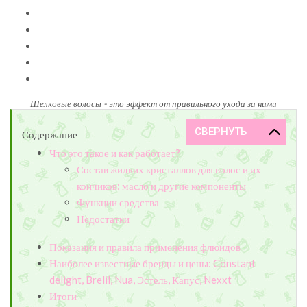
Шелковые волосы - это эффект от правильного ухода за ними
Содержание
Что это такое и как работает?
Состав жидких кристаллов для волос и их
кончиков: масло и другие компоненты
Функции средства
Недостатки
Показания и правила применения флюидов
Наиболее известные бренды и цены: Constant
delight, Brelil, Nua, Эстель, Капус, Nexxt
Итоги