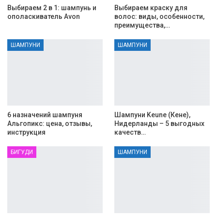
Выбираем 2 в 1: шампунь и
Выбираем краску для
ополаскиватель Avon
волос: виды, особенности,
преимущества,…
ШАМПУНИ
ШАМПУНИ
6 назначений шампуня
Шампуни Keune (Кене),
Альгопикс: цена, отзывы,
Нидерланды – 5 выгодных
инструкция
качеств…
БИГУДИ
ШАМПУНИ