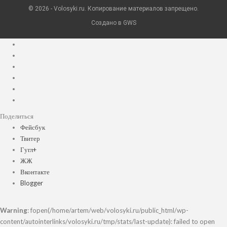
© 2026 - Volosyki.ru. Копирование материалов запрещено.
Создано в GWS
Поделиться
Фейсбук
Твитер
Гугл+
ЖЖ
Вконтакте
Blogger
Warning
: fopen(/home/artem/web/volosyki.ru/public_html/wp-
content/autointerlinks/volosyki.ru/tmp/stats/last-update): failed to open