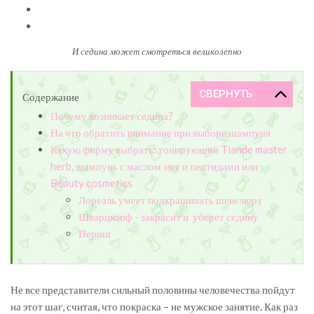
И седина может смотреться великолепно
Содержание
Почему возникает седина?
На что обратить внимание при выборе шампуня
Какую фирму выбрать: тонирующий Tiande master
herb, шампунь с маслом эму и пептидами или
Beauty cosmetics
Лореаль умеет подкрашивать шевелюру
Шварцкопф - закрасит и уберет седину
Периш
Не все представители сильный половины человечества пойдут
на этот шаг, считая, что покраска – не мужское занятие. Как раз