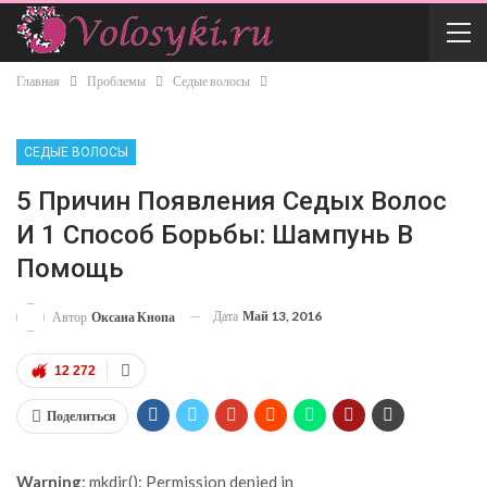
Главная
Проблемы
Седые волосы
СЕДЫЕ ВОЛОСЫ
5 Причин Появления Седых Волос
И 1 Способ Борьбы: Шампунь В
Помощь
Дата
Май 13, 2016
Автор
Оксана Кнопа
12 272
Поделиться
Warning
: mkdir(): Permission denied in