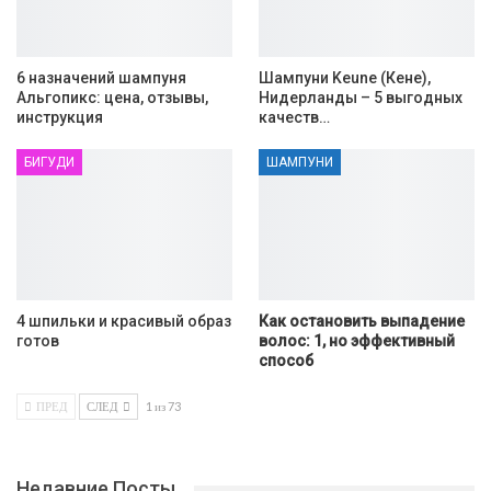
6 назначений шампуня
Шампуни Keune (Кене),
Альгопикс: цена, отзывы,
Нидерланды – 5 выгодных
инструкция
качеств…
БИГУДИ
ШАМПУНИ
4 шпильки и красивый образ
Как остановить выпадение
готов
волос: 1, но эффективный
способ
ПРЕД
СЛЕД
1 из 73
Недавние Посты