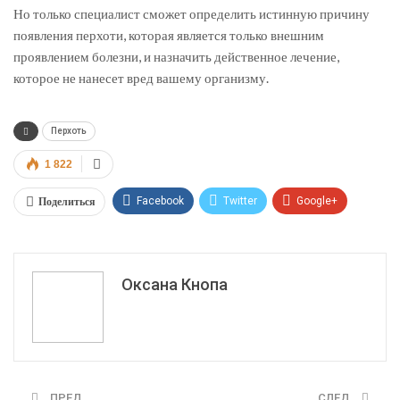
Но только специалист сможет определить истинную причину
появления перхоти, которая является только внешним
проявлением болезни, и назначить действенное лечение,
которое не нанесет вред вашему организму.
Перхоть
1 822
Поделиться
Facebook
Twitter
Google+
ReddIt
WhatsApp
Pinterest
Эл. адрес
Оксана Кнопа
ПРЕД
СЛЕД