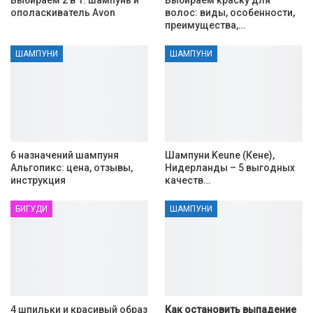
ополаскиватель Avon
волос: виды, особенности,
преимущества,…
ШАМПУНИ
ШАМПУНИ
6 назначений шампуня
Шампуни Keune (Кене),
Альгопикс: цена, отзывы,
Нидерланды – 5 выгодных
инструкция
качеств…
БИГУДИ
ШАМПУНИ
4 шпильки и красивый образ
Как остановить выпадение