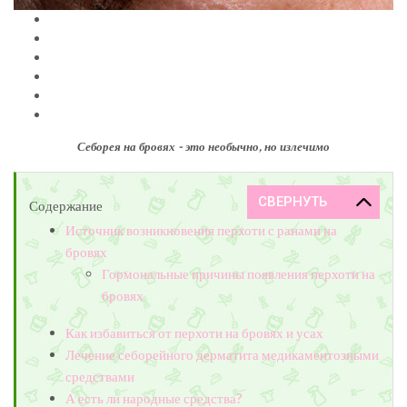
Себорея на бровях - это необычно, но излечимо
Содержание
Источник возникновения перхоти с ранами на
бровях
Гормональные причины появления перхоти на
бровях
Как избавиться от перхоти на бровях и усах
Лечение себорейного дерматита медикаментозными
средствами
А есть ли народные средства?