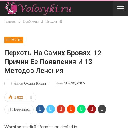
Главная
Проблемы
Перхоть
ПЕРХОТЬ
Перхоть На Самих Бровях: 12
Причин Ее Появления И 13
Методов Лечения
Дата
Май 23, 2016
Автор
Оксана Кнопа
1 822
Поделиться
Warning
: mkdir(): Permission denied in