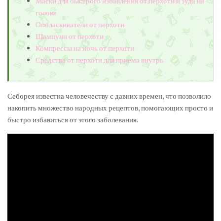
Маски для быстрого избавления от перхоти и зуда на
голове
Ополаскиватели от перхоти
Шампуни от перхоти
Компрессы на ночь от перхоти
Средства от перхоти для приема внутрь
Себорея известна человечеству с давних времен, что позволило
накопить множество народных рецептов, помогающих просто и
быстро избавиться от этого заболевания.