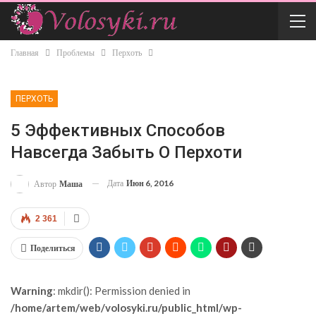
Главная
Проблемы
Перхоть
ПЕРХОТЬ
5 Эффективных Способов
Навсегда Забыть О Перхоти
Дата
Июн 6, 2016
Автор
Маша
2 361
Поделиться
Warning
: mkdir(): Permission denied in
/home/artem/web/volosyki.ru/public_html/wp-