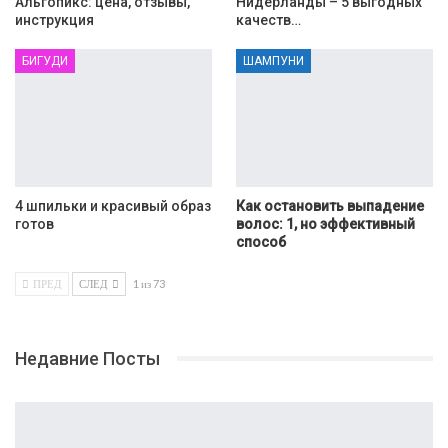
Альгопикс: цена, отзывы,
Нидерланды – 5 выгодных
инструкция
качеств…
БИГУДИ
ШАМПУНИ
4 шпильки и красивый образ
Как остановить выпадение
готов
волос: 1, но эффективный
способ
ПРЕД
СЛЕД
1 из 73
Недавние Посты