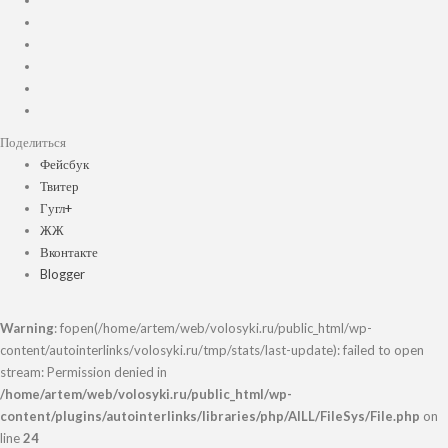
Поделиться
Фейсбук
Твитер
Гугл+
ЖЖ
Вконтакте
Blogger
Warning
: fopen(/home/artem/web/volosyki.ru/public_html/wp-
content/autointerlinks/volosyki.ru/tmp/stats/last-update): failed to open
stream: Permission denied in
/home/artem/web/volosyki.ru/public_html/wp-
content/plugins/autointerlinks/libraries/php/AILL/FileSys/File.php
on
line
24