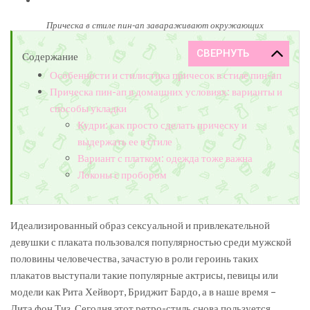
Прическа в стиле пин-ап завараживают окружающих
Содержание
Особенности и стилистика причесок в стиле пин-ап
Прическа пин-ап в домашних условиях: варианты и
способы укладки
Кудри: как просто сделать прическу и
выдержать ее в стиле
Вариант с платком: одежда тоже важна
Локоны с пробором
Идеализированный образ сексуальной и привлекательной
девушки с плаката пользовался популярностью среди мужской
половины человечества, зачастую в роли героинь таких
плакатов выступали такие популярные актрисы, певицы или
модели как Рита Хейворт, Бриджит Бардо, а в наше время –
Дита фон Тиз. Сегодня этот ретро-стиль снова пользуется