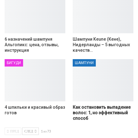
6 назначений шампуня
Шампуни Keune (Кене),
Альгопикс: цена, отзывы,
Нидерланды – 5 выгодных
инструкция
качеств…
БИГУДИ
ШАМПУНИ
4 шпильки и красивый образ
Как остановить выпадение
готов
волос: 1, но эффективный
способ
ПРЕД
СЛЕД
1 из 73