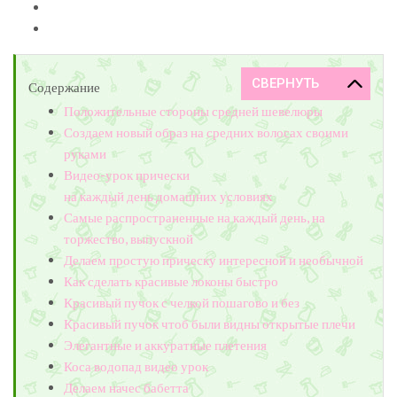
Содержание
Положительные стороны средней шевелюры
Создаем новый образ на средних волосах своими
руками
Видео-урок прически
на каждый день домашних условиях
Самые распространенные на каждый день, на
торжество, выпускной
Делаем простую прическу интересной и необычной
Как сделать красивые локоны быстро
Красивый пучок с челкой пошагово и без
Красивый пучок чтоб были видны открытые плечи
Элегантные и аккуратные плетения
Коса водопад видео урок
Делаем начес бабетта