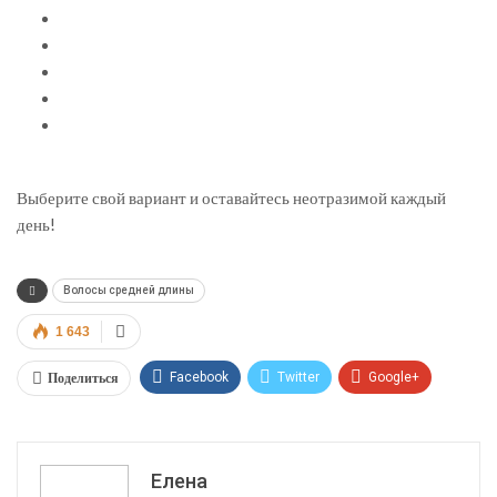
Выберите свой вариант и оставайтесь неотразимой каждый
день!
Волосы средней длины
1 643
Поделиться
Facebook
Twitter
Google+
ReddIt
WhatsApp
Pinterest
Эл. адрес
Елена