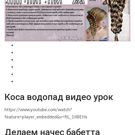
Коса водопад видео урок
httpv://www.youtube.com/watch?
feature=player_embedded&v=fiL_1il8EHs
Делаем начес бабетта