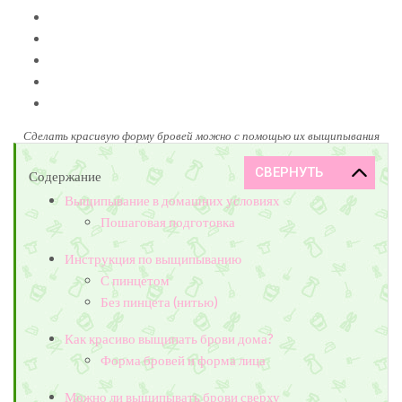
Сделать красивую форму бровей можно с помощью их выщипывания
Содержание
Выщипывание в домашних условиях
Пошаговая подготовка
Инструкция по выщипыванию
С пинцетом
Без пинцета (нитью)
Как красиво выщипать брови дома?
Форма бровей и форма лица
Можно ли выщипывать брови сверху