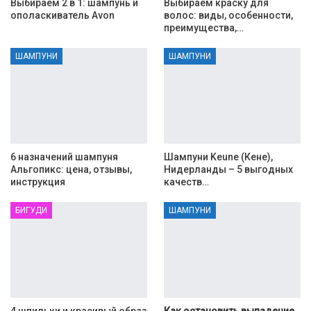
Выбираем 2 в 1: шампунь и
Выбираем краску для
ополаскиватель Avon
волос: виды, особенности,
преимущества,…
ШАМПУНИ
ШАМПУНИ
6 назначений шампуня
Шампуни Keune (Кене),
Альгопикс: цена, отзывы,
Нидерланды – 5 выгодных
инструкция
качеств…
БИГУДИ
ШАМПУНИ
4 шпильки и красивый образ
Как остановить выпадение