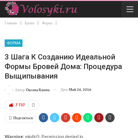
Главная
Брови
Форма
ФОРМА
3 Шага К Созданию Идеальной
Формы Бровей Дома: Процедура
Выщипывания
Дата
Май 26, 2016
Автор
Оксана Кнопа
7 737
Поделиться
Warning
: mkdir(): Permission denied in