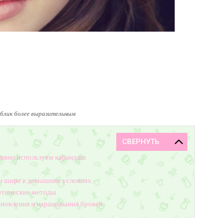
блик более выразительным
тивно используем карандаш
 и шире в домашних условиях
етические методы
новления и наращивания бровей