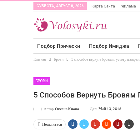
СУББОТА, АВГУСТ 8, 2026
Карта Сайта
Реклама
Подбор Прически
Подбор Имиджа
Главная
Брови
5 способов вернуть бровям густоту и выраз
БРОВИ
5 Способов Вернуть Бровям 
Дата
Май 13, 2016
Автор
Оксана Кнопа
Поделиться