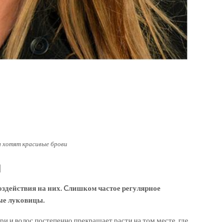
 хотят красивые брови
й
оздействия на них. Cлишком частое регулярное
ые луковицы.
ри и волос постепенно прекращает расти на том месте, где