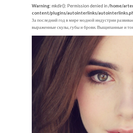
Warning
: mkdir(): Permission denied in
/home/arte
content/plugins/autointerlinks/autointerlinks.p
За последний год в мире модной индустрии развива
выраженные скулы, губы и брови. Выщипанные и тон