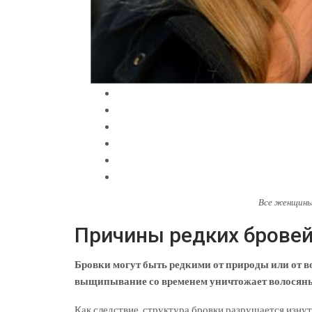
Все женщины
Причины редких брове
Бровки могут быть редкими от природы или от в
выщипывание со временем уничтожает волосян
Как следствие, структура бровки разрушается изнут