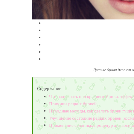
Густые брови делают о
Содержание
Что надо знать про красивые брови: эффек
Причины редких бровей
Народные методы, как сделать брови гуще
Улучшение состояние редких бровей: косм
Применение салонных процедур для восста