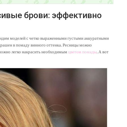
асивые брови: эффективно
видим моделей с четко выраженными густыми аккуратными
крашен в помаду винного оттенка. Ресницы можно
 можно легко накрасить необходимым
цветом помады
. А вот