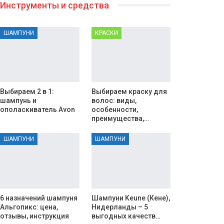
Инструменты и средства
ШАМПУНИ
КРАСКИ
Выбираем 2 в 1:
Выбираем краску для
шампунь и
волос: виды,
ополаскиватель Avon
особенности,
преимущества,…
ШАМПУНИ
ШАМПУНИ
6 назначений шампуня
Шампуни Keune (Кене),
Альгопикс: цена,
Нидерланды – 5
отзывы, инструкция
выгодных качеств…